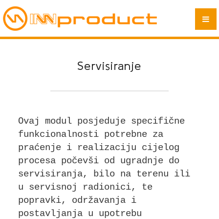
KOMERCIJALA
SERVISIRANJE
FINANCIJE
Servisiranje
ANDROID IMPLEMENTACIJA
PARTNERI
KONTAKT
Ovaj modul posjeduje specifične
funkcionalnosti potrebne za
O NAMA
praćenje i realizaciju cijelog
procesa počevši od ugradnje do
servisiranja, bilo na terenu ili
u servisnoj radionici, te
popravki, održavanja i
postavljanja u upotrebu