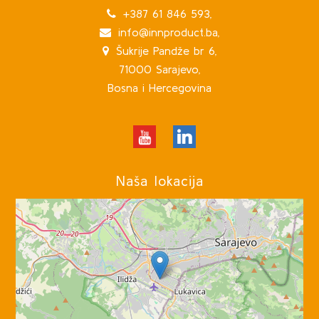
+387 61 846 593,
info@innproduct.ba,
Šukrije Pandže br 6,
71000 Sarajevo,
Bosna i Hercegovina
Naša lokacija